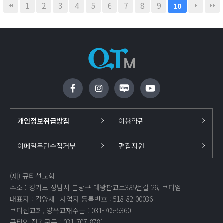
1
2
3
4
5
6
7
8
9
10
개인정보취급방침
이용약관
이메일무단수집거부
편집지원
(재) 큐티선교회
주소 : 경기도 성남시 분당구 대왕판교로385번길 26, 큐티엠
대표자 : 김양재
사업자 등록번호 : 518-82-00036
큐티선교회, 양육교재주문 : 031-705-5360
큐티인 정기구독 : 031-707-8781