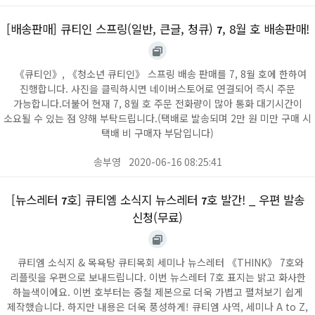
[배송판매] 큐티인 스프링(일반, 큰글, 청큐)
, 8월 호 배송판매!
7
《큐티인》, 《청소년 큐티인》 스프링 배송 판매를 7, 8월 호에 한하여
진행합니다. 사진을 클릭하시면 네이버스토어로 연결되어 즉시 주문
가능합니다. ​ 더불어 현재 7, 8월 호 주문 전화량이 많아 통화 대기시간이
소요될 수 있는 점 양해 부탁드립니다. ​ (택배로 발송되며 2만 원 미만 구매 시
택배 비 구매자 부담입니다)
송부영
2020-06-16 08:25:41
[뉴스레터
호] 큐티엠 소식지 뉴스레터
호 발간! _ 우편 발송
7
7
신청(무료)
큐티엠 소식지 & 목욕탕 큐티목회 세미나 뉴스레터 《THINK》 7호와
리플릿을 우편으로 보내드립니다. 이번 뉴스레터 7호 표지는 밝고 화사한
하늘색이에요. 이번 호부터는 중철 제본으로 더욱 가볍고 펼쳐보기 쉽게
제작했습니다. 하지만 내용은 더욱 풍성하게! 큐티엠 사역, 세미나 A to Z,