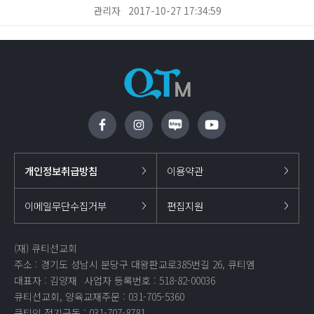
관리자
2017-10-27 17:34:59
개인정보취급방침
이용약관
이메일무단수집거부
편집지원
(재) 큐티선교회
주소 : 경기도 성남시 분당구 대왕판교로385번길 26, 큐티엠
대표자 : 김양재
사업자 등록번호 : 518-82-00036
큐티선교회, 양육교재주문 : 031-705-5360
큐티인 정기구독 : 031-707-8781