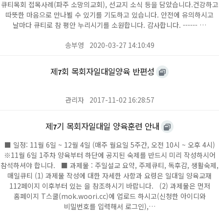
큐티목회 접목사례(파주 소망의교회), 선교지 소식 등을 담았습니다. ​ 건강하고
따뜻한 마음으로 만나뵐 수 있기를 기도하고 있습니다. 안전에 유의하시고
날마다 큐티로 참 평안 누리시기를 소원합니다. 감사합니다. ------ …
송부영
2020-03-27 14:10:49
제
회 목회자일대일양육 반편성
7
관리자
2017-11-02 16:28:57
제
기 목회자일대일 양육훈련 안내
7
■ 일정: 11월 6일 ~ 12월 4일 (매주 월요일 5주간, 오전 10시 ~ 오후 4시)
※11월 6일 1주차 양육부터 하단에 공지된 숙제를 반드시 미리 작성하시어
참석하셔야 합니다. ■ 과제물 : 주일설교 요약, 주제큐티, 독후감, 생활숙제,
매일큐티 (1) 과제물 작성에 대한 자세한 사항과 요령은 일대일 양육교재
112페이지 이후부터 있는 을 참조하시기 바랍니다. (2) 과제물은 먼저
홈페이지 T스쿨(mok.woori.cc)에 업로드 하시고(신청한 아이디와
비밀번호를 입력해서 로그인),…