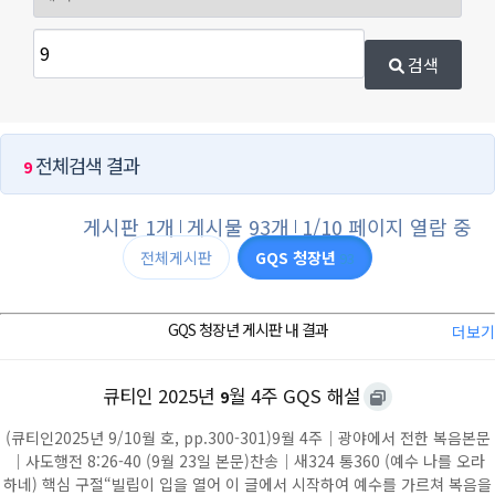
검색
전체검색 결과
9
게시판 1개
게시물 93개
1/10 페이지 열람 중
전체게시판
GQS 청장년
93
GQS 청장년 게시판 내 결과
더보기
큐티인 2025년
월 4주 GQS 해설
9
(큐티인2025년 9/10월 호, pp.300-301)9월 4주｜광야에서 전한 복음본문
｜사도행전 8:26-40 (9월 23일 본문)찬송｜새324 통360 (예수 나를 오라
하네) 핵심 구절“빌립이 입을 열어 이 글에서 시작하여 예수를 가르쳐 복음을