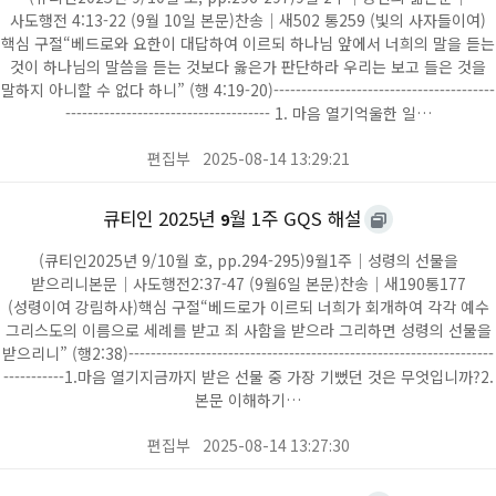
사도행전 4:13-22 (9월 10일 본문)찬송｜새502 통259 (빛의 사자들이여)
핵심 구절“베드로와 요한이 대답하여 이르되 하나님 앞에서 너희의 말을 듣는
것이 하나님의 말씀을 듣는 것보다 옳은가 판단하라 우리는 보고 들은 것을
말하지 아니할 수 없다 하니” (행 4:19-20)----------------------------------------
------------------------------------- 1. 마음 열기억울한 일…
편집부
2025-08-14 13:29:21
큐티인 2025년
월 1주 GQS 해설
9
(큐티인2025년 9/10월 호, pp.294-295)9월1주｜성령의 선물을
받으리니본문｜사도행전2:37-47 (9월6일 본문)찬송｜새190통177
(성령이여 강림하사)핵심 구절“베드로가 이르되 너희가 회개하여 각각 예수
그리스도의 이름으로 세례를 받고 죄 사함을 받으라 그리하면 성령의 선물을
받으리니” (행2:38)------------------------------------------------------------------
-----------1.마음 열기지금까지 받은 선물 중 가장 기뻤던 것은 무엇입니까?2.
본문 이해하기…
편집부
2025-08-14 13:27:30