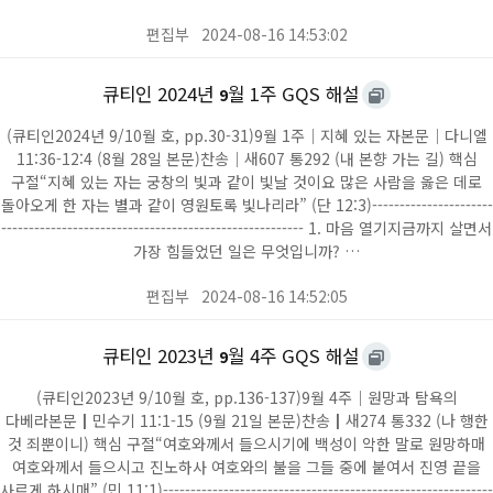
편집부
2024-08-16 14:53:02
큐티인 2024년
월 1주 GQS 해설
9
(큐티인2024년 9/10월 호, pp.30-31)9월 1주｜지혜 있는 자본문｜다니엘
11:36-12:4 (8월 28일 본문)찬송｜새607 통292 (내 본향 가는 길) 핵심
구절“지혜 있는 자는 궁창의 빛과 같이 빛날 것이요 많은 사람을 옳은 데로
돌아오게 한 자는 별과 같이 영원토록 빛나리라” (단 12:3)----------------------
------------------------------------------------------- 1. 마음 열기지금까지 살면서
가장 힘들었던 일은 무엇입니까? …
편집부
2024-08-16 14:52:05
큐티인 2023년
월 4주 GQS 해설
9
(큐티인2023년 9/10월 호, pp.136-137)9월 4주｜원망과 탐욕의
다베라본문┃민수기 11:1-15 (9월 21일 본문)찬송┃새274 통332 (나 행한
것 죄뿐이니) 핵심 구절“여호와께서 들으시기에 백성이 악한 말로 원망하매
여호와께서 들으시고 진노하사 여호와의 불을 그들 중에 붙여서 진영 끝을
사르게 하시매” (민 11:1)------------------------------------------------------------