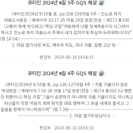
큐티인 2024년
월 5주 GQS 해설
9
(큐티인2024년 9/10월 호, pp.158-159)9월 5주｜진노로 하지
마옵소서본문｜예레미야 10:17-25 (9월 24일 본문)찬송｜새272 통330
(고통의 멍에 벗으려고) 핵심 구절“여호와여 나를 징계하옵시되 너그러이
하시고 진노로 하지 마옵소서 주께서 내가 없어지게 하실까 두려워하나이다”
(렘 10:24)-----------------------------------------------------------------------------
1. 마음 열기사업 부도, 배우자 외도, 자녀 가출, 질병 고난 등 …
편집부
2024-08-16 14:56:31
큐티인 2024년
월 4주 GQS 해설
9
(큐티인2024년 9/10월 호, pp.126-127)9월 4주｜귀를 기울이지 않은
백성본문｜예레미야 7:16-28 (9월 17일 본문)찬송｜새274 통332 (나 행한
것 죄뿐이니) 핵심 구절“그들이 순종하지 아니하며 귀를 기울이지도 아니하고
자신들의 악한 마음의 꾀와 완악한 대로 행하여 그 등을 내게로 돌리고 그
얼굴을 향하지 아니하였으며” (렘 7:24)-------------------------------------------
---------------------------------- 1. 마음 열기부모님이나 …
편집부
2024-08-16 14:55:10