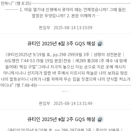
전하니” (행 8:35)--------------------------------------------------------------------
--------- 1. 마음 열기내 인생에서 광야의 때는 언제였습니까? 그때 들린
말씀은 무엇입니까? 2. 본문 이해하기…
편집부
2025-08-14 13:33:09
큐티인 2025년
월 3주 GQS 해설
9
(큐티인2025년 9/19월 호, pp.298-299)9월 3주｜성령의 성전본문｜
사도행전 7:44-53 (9월 19일 본문)찬송｜새289 통208 (주 예수 내 맘에
들어와) 핵심 구절“그러나 지극히 높으신 이는 손으로 지은 곳에 계시지
아니하시나니 선지자가 말한 바 주께서 이르시되 하늘은 나의 보좌요 땅은
나의 발등상이니 너희가 나를 위하여 무슨 집을 짓겠으며 나의 안식할 처소가
어디냐” (행 7:48-49)----------------------------------------------------------------
--…
편집부
2025-08-14 13:31:49
큐티인 2025년
월 2주 GQS 해설
9
(큐티인2025년 9/10월 호, pp.296-297)9월 2주｜증인의 삶본문｜