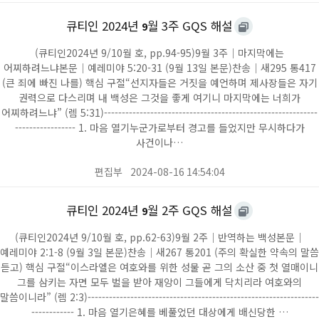
큐티인 2024년
월 3주 GQS 해설
9
(큐티인2024년 9/10월 호, pp.94-95)9월 3주｜마지막에는
어찌하려느냐본문｜예레미야 5:20-31 (9월 13일 본문)찬송｜새295 통417
(큰 죄에 빠진 나를) 핵심 구절“선지자들은 거짓을 예언하며 제사장들은 자기
권력으로 다스리며 내 백성은 그것을 좋게 여기니 마지막에는 너희가
어찌하려느냐” (렘 5:31)------------------------------------------------------------
----------------- 1. 마음 열기누군가로부터 경고를 들었지만 무시하다가
사건이나…
편집부
2024-08-16 14:54:04
큐티인 2024년
월 2주 GQS 해설
9
(큐티인2024년 9/10월 호, pp.62-63)9월 2주｜반역하는 백성본문｜
예레미야 2:1-8 (9월 3일 본문)찬송｜새267 통201 (주의 확실한 약속의 말씀
듣고) 핵심 구절“이스라엘은 여호와를 위한 성물 곧 그의 소산 중 첫 열매이니
그를 삼키는 자면 모두 벌을 받아 재앙이 그들에게 닥치리라 여호와의
말씀이니라” (렘 2:3)-----------------------------------------------------------------
------------ 1. 마음 열기은혜를 베풀었던 대상에게 배신당한 …