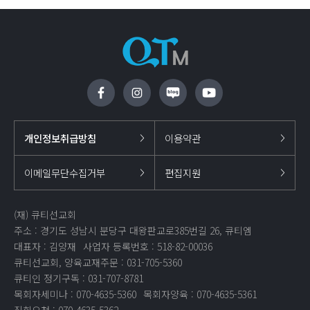
개인정보취급방침
이용약관
이메일무단수집거부
편집지원
(재) 큐티선교회
주소 : 경기도 성남시 분당구 대왕판교로385번길 26, 큐티엠
대표자 : 김양재
사업자 등록번호 : 518-82-00036
큐티선교회, 양육교재주문 : 031-705-5360
큐티인 정기구독 : 031-707-8781
목회자세미나 : 070-4635-5360
목회자양육 : 070-4635-5361
집회요청 : 070-4635-5362