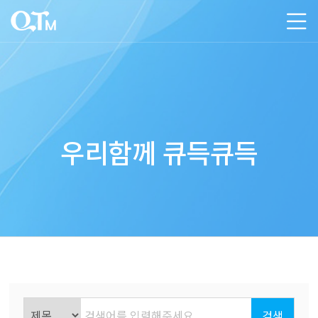
우리함께 큐득큐득
검색