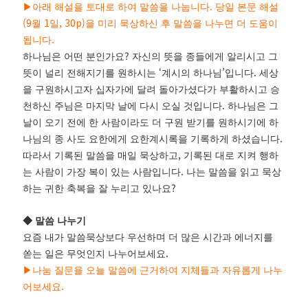
.
▶
아래 해설을 토대로 하여 말씀을 나눕니다
당일 본문 해설
(9
1
, 30p)
월
일
을 미리 묵상하신 후 말씀을 나누면 더 도움이
.
됩니다
?
하나님은 어떤 분인가요
자신의 뜻을 종들에게 알리시고 그
‘
’
.
뜻이 널리 전해지기를 원하시는
계시의 하나님
입니다
세상
을 구원하시고자 십자가에 달려 돌아가셨다가 부활하시고 승
.
천하신 주님은 마지막 날에 다시 오실 것입니다
하나님은 그
날이 오기 전에 한 사람이라도 더 구원 받기를 원하시기에 하
.
나님의 종 사도 요한에게 요한계시록을 기록하게 하셨습니다
,
따라서 기록된 말씀을 매일 묵상하고
기록된 대로 지켜 행하
.
는 사람이 가장 복이 있는 사람입니다
나는 말씀을 읽고 묵상
?
하는 귀한 축복을 잘 누리고 있나요
◆
말씀 나누기
요즘 내가 말씀묵상보다 우선하며 더 많은 시간과 에너지를
.
쏟는 일은 무엇인지 나누어보세요
▶
나눔 질문을 오늘 말씀에 근거하여 지체들과 자유롭게 나누
.
어보세요