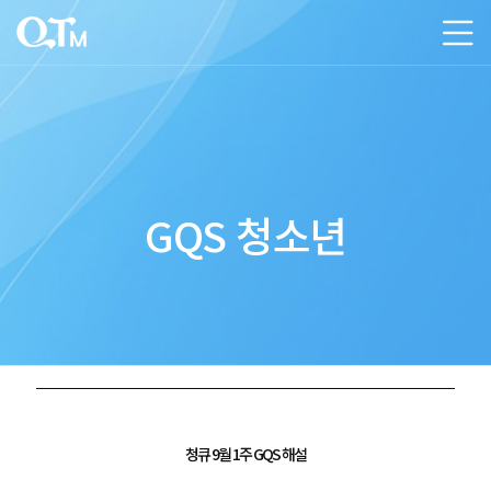
GQS 청소년
청큐 9월 1주 GQS 해설