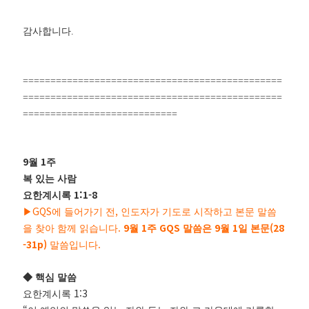
감사합니다.
===============================================
===============================================
============================
9
1
월
주
복 있는 사람
1:1-8
요한계시록
GQS
,
▶
에 들어가기 전
인도자가 기도로 시작하고 본문 말씀
.
9
1
GQS
9
1
(28
을 찾아 함께 읽습니다
월
주
말씀은
월
일 본문
-31p)
.
말씀입니다
◆
핵심 말씀
1:3
요한계시록