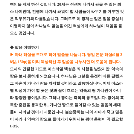
책임을 지게 하신 것입니다
. 20
세는 전쟁에 나가서 싸울 수 있는 최
소 나이인데
,
전쟁에 나가서 싸워야 할 사람들이 싸우기를 거부한 것
은 직무유기와 다름없습니다
.
그러므로 이 징계는 맡은 일을 충실히
이행하지 않아 하나님의 말씀을 어긴 백성에게 하나님이 책임을 물
으신 것입니다
.
◆
말씀 이해하기
▶
아래 해설을 토대로 하여 말씀을 나눕니다
.
당일 본문 해설
(9
월
2
8
일
, 150p)
을 미리 묵상하신 후 말씀을 나누시면 더 도움이 됩니다
.
모세의 간절한 기도로 이스라엘 백성은 죄 사함을 받았지만
,
약속의
땅은 보지 못하게 되었습니다
.
하나님은 그분을 온전히 따른 갈렙과
그 자손이 가나안 땅을 차지할 것이라고 말씀하십니다
.
이제 이스라
엘 백성이 가야 할 곳은 젖과 꿀이 흐르는 약속의 땅 가나안이 아니
라 황량한 광야입니다
.
그러나 광야는 축복의 통로입니다
.
광야의 혹
독한 훈련을 통과한 뒤
,
가나안 땅으로 들어갈 수 있는 믿음의 세대
들이 자라날 것이기 때문입니다
.
불순종하는 나의 자아가 죽고 믿음
이 자라나 약속의 땅으로 들어가기 위해서는 광야 훈련이 꼭 필요합
니다
.