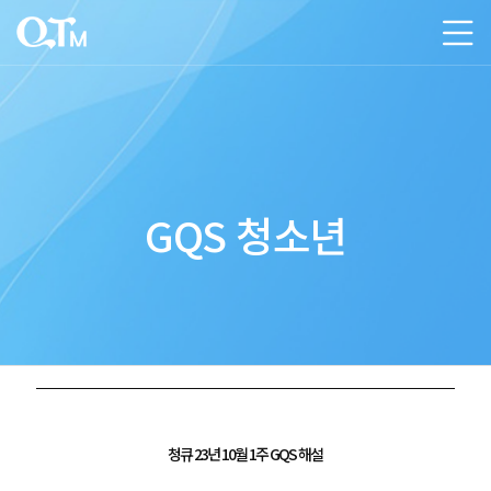
GQS 청소년
청큐 23년 10월 1주 GQS 해설