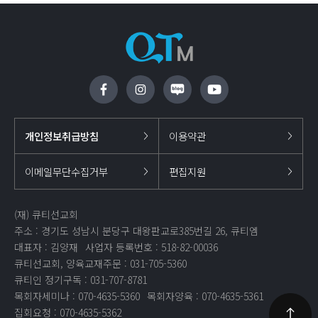
개인정보취급방침
이용약관
이메일무단수집거부
편집지원
(재) 큐티선교회
주소 : 경기도 성남시 분당구 대왕판교로385번길 26, 큐티엠
대표자 : 김양재
사업자 등록번호 : 518-82-00036
큐티선교회, 양육교재주문 : 031-705-5360
큐티인 정기구독 : 031-707-8781
목회자세미나 : 070-4635-5360
목회자양육 : 070-4635-5361
집회요청 : 070-4635-5362