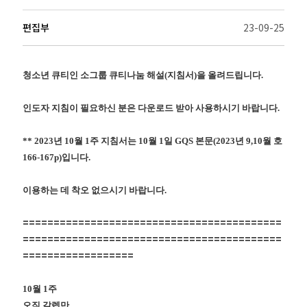
편집부
23-09-25
청소년 큐티인 소그룹 큐티나눔 해설
(
지침서
)
을 올려드립니다
.
인도자 지침이 필요하신 분은 다운로드 받아 사용하시기 바랍니다
.
** 2023
년
10
월
1
주 지침서는
10
월
1
일
GQS
본문
(2023
년
9,10
월 호
166-167p)
입니다
.
이용하는 데 착오 없으시기 바랍니다
.
==========================================
==========================================
==================
10
월
1
주
오직 갈렙만