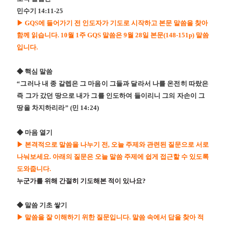
민수기
14:11-25
▶
GQS
에 들어가기 전 인도자가 기도로 시작하고 본문 말씀을 찾아
함께 읽습니다
. 10
월
1
주
GQS
말씀은
9
월
28
일 본문
(148-151p)
말씀
입니다
.
◆
핵심 말씀
“
그러나 내 종 갈렙은 그 마음이 그들과 달라서 나를 온전히 따랐은
즉 그가 갔던 땅으로 내가 그를 인도하여 들이리니 그의 자손이 그
땅을 차지하리라
” (
민
14:24)
◆
마음 열기
▶
본격적으로 말씀을 나누기 전
,
오늘 주제와 관련된 질문으로 서로
나눠보세요
.
아래의 질문은 오늘 말씀 주제에 쉽게 접근할 수 있도록
도와줍니다
.
누군가를 위해 간절히 기도해본 적이 있나요
?
◆
말씀 기초 쌓기
▶
말씀을 잘 이해하기 위한 질문입니다
.
말씀 속에서 답을 찾아 적