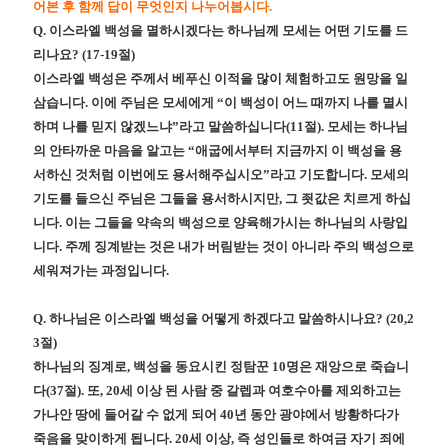
어본 후 함께 답이 무엇인지 나누어봅시다
.
Q.
이스라엘 백성을 멸하시겠다는 하나님께 모세는 어떤 기도를 드
리나요
? (17-19
절
)
이스라엘 백성은 주께서 베푸신 이적을 많이 체험하고도 원망을 일
삼습니다
.
이에 주님은 모세에게
“
이 백성이 어느 때까지 나를 멸시
하며 나를 믿지 않겠느냐
”
라고 말씀하십니다
(11
절
).
모세는 하나님
의 안타까운 마음을 알고는
“
애굽에서부터 지금까지 이 백성을 용
서하신 것처럼 이번에도 용서해주십시오
”
라고 기도합니다
.
모세의
기도를 들으신 주님은 그들을 용서하시지만
,
그 죗값은 치르게 하십
니다
.
이는 그들을 약속의 백성으로 양육해가시는 하나님의 사랑입
니다
.
주께 징계받는 것은 내가 버림받는 것이 아니라 주의 백성으로
세워져가는 과정입니다
.
Q.
하나님은 이스라엘 백성을 어떻게 하겠다고 말씀하시나요
? (20,2
3
절
)
하나님의 징계로
,
백성을 동요시킨 정탐꾼
10
명은 재앙으로 죽습니
다
(37
절
).
또
, 20
세 이상 된 사람 중 갈렙과 여호수아를 제외하고는
가나안 땅에 들어갈 수 없게 되어
40
년 동안 광야에서 방황하다가
죽음을 맞이하게 됩니다
. 20
세 이상
,
즉 성인들로 하여금 자기 죄에