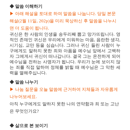
◆
말씀 이해하기
▶
아래 해설을 토대로 하여 말씀을 나눕니다
.
당일 본문
해설
(2
월 11
일
, 202p)
을 미리 묵상하신 후 말씀을 나누시
면 더 도움이 됩니다
.
귀신은 한 사람의 인생을 송두리째 뽑고 망가뜨립니다. 영
적인 존재인 귀신은 우리에게 미워하는 마음, 음란한 생각,
시기심, 교만 등을 심습니다. 그러나 귀신 들린 사람이 누
구에게도 말하지 못한 죄와 아픔을 예수님 앞에서 고백하
자 그에게서 귀신이 떠나갑니다. 결국 그는 온전하게 되어
예수님을 전하는 사명자가 됩니다. 우리가 눈에 보이지 않
는 죄를 직접 말하며 정체를 밝힐 때 예수님은 그 악한 세
력을 멸해주십니다.
◆
말씀 나누기
▶
나눔 질문을 오늘 말씀에 근거하여 지체들과 자유롭게
나누어보세요
.
아직 누구에게도 말하지 못한 나의 연약함과 죄 또는 고난
은 무엇인가요?
◆
삶으로 본 보이기