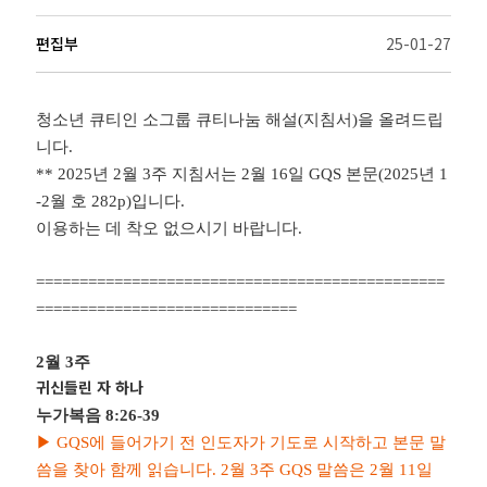
편집부
25-01-27
청소년 큐티인 소그룹 큐티나눔 해설
(
지침서
)
을 올려드립
니다
.
** 2025
년 2월 3주
지침서는 2
월 16일
GQS
본문
(2025
년 1
-2
월 호 282
p)
입니다
.
이용하는 데 착오 없으시기 바랍니다
.
===============================================
==============================
2월 3
주
귀신들린 자 하나
누가복음 8:26-39
▶
GQS
에 들어가기 전 인도자가 기도로 시작하고 본문 말
씀을 찾아 함께 읽습니다
. 2
월 3
주
GQS
말씀은 2
월 11
일