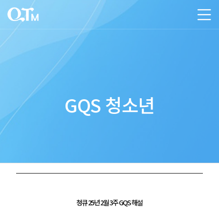
GQS 청소년
청큐 25년 2월 3주 GQS 해설