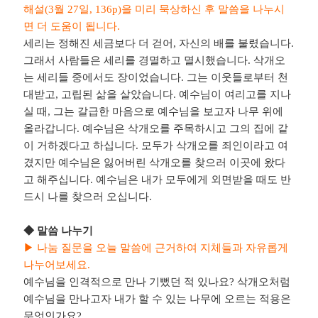
해설
(3
월
27
일
, 136p)
을 미리 묵상하신 후 말씀을 나누시
면 더 도움이 됩니다
.
세리는 정해진 세금보다 더 걷어
,
자신의 배를 불렸습니다
.
그래서 사람들은 세리를 경멸하고 멸시했습니다
.
삭개오
는 세리들 중에서도 장이었습니다
.
그는 이웃들로부터 천
대받고
,
고립된 삶을 살았습니다
.
예수님이 여리고를 지나
실 때
,
그는 갈급한 마음으로 예수님을 보고자 나무 위에
올라갑니다
.
예수님은 삭개오를 주목하시고 그의 집에 같
이 거하겠다고 하십니다
.
모두가 삭개오를 죄인이라고 여
겼지만 예수님은 잃어버린 삭개오를 찾으러 이곳에 왔다
고 해주십니다
.
예수님은 내가 모두에게 외면받을 때도 반
드시 나를 찾으러 오십니다
.
◆
말씀 나누기
▶
나눔 질문을 오늘 말씀에 근거하여 지체들과 자유롭게
나누어보세요
.
예수님을 인격적으로 만나 기뻤던 적 있나요
?
삭개오처럼
예수님을 만나고자 내가 할 수 있는 나무에 오르는 적용은
무엇인가요
?