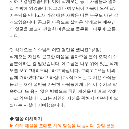
시하고 경멸했습니다
.
이에 삭개오는 동네 사람들과 멀어
질 수밖에 없었습니다
.
그러나 예수님이 마을에 오신 날
,
예수님을 만나고자 가장 애쓴 사람은 다른 누구도 아닌 삭
개오였습니다
.
곤고한 마음으로 살아온 삭개오는 예수님
의 얼굴을 보고자 간절한 마음으로 돌무화과나무에 오릅
니다
.
Q.
삭개오는 예수님께 어떤 결단을 했나요
? (8
절
)
삭개오는 자신의 곤고한 마음을 알아주실 분이 오직 예수
님뿐이라는 걸 알았습니다
.
예수님은 나무 위에 있는 삭개
오를 보고
“
내려오라
.”
라고 하십니다
.
그리고
“
오늘 너의
집에 거하겠다
.”
라고 하십니다
.
삭개오는 그 기쁜 소식을
듣고는 재산 절반을 가난한 사람들에게 나누어 주기로 약
속하고
,
또 옳지 않은 방법으로 취한 재산을 네 배로 갚겠
다고 약속합니다
.
그는 죄인인 자신을 위해서 예수님이 오
셨다는 사실에 기뻐했습니다
.
◆
말씀 이해하기
▶
아래 해설을 토대로 하여 말씀을 나눕니다
.
당일 본문