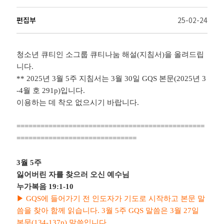
편집부
25-02-24
청소년 큐티인 소그룹 큐티나눔 해설
(
지침서
)
을 올려드립
니다
.
** 2025
년
3
월
5
주 지침서는
3
월
30
일
GQS
본문
(2025
년
3
-4
월 호
291p)
입니다
.
이용하는 데 착오 없으시기 바랍니다
.
===============================================
==============================
3
월
5
주
잃어버린 자를 찾으러 오신 예수님
누가복음
19:1-10
▶
GQS
에 들어가기 전 인도자가 기도로 시작하고 본문 말
씀을 찾아 함께 읽습니다
. 3
월
5
주
GQS
말씀은
3
월
27
일
본문
(134-137p)
말씀입니다
.