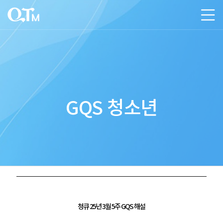
GQS 청소년
청큐 25년 3월 5주 GQS 해설