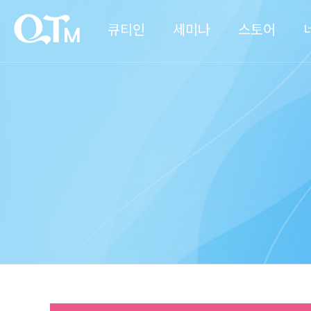
큐티인
세미나
스토어