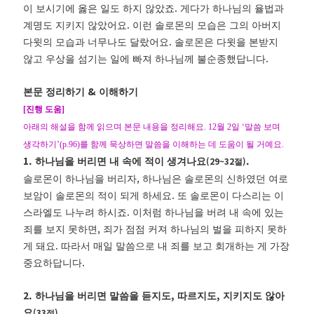
.
이 보시기에 옳은 일도 하지 않았죠
게다가 하나님의 율법과
.
계명도 지키지 않았어요
이런 솔로몬의 모습은 그의 아버지
.
다윗의 모습과 너무나도 달랐어요
솔로몬은 다윗을 본받지
.
않고 우상을 섬기는 일에 빠져 하나님께 불순종했답니다
&
본문 정리하기
이해하기
[
진행 도움
]
아래의 해설을 함께 읽으며 본문 내용을 정리해요
. 12
월
2
일
‘
말씀 보며
생각하기
’(p.96)
를 함께 묵상하면 말씀을 이해하는 데 도움이 될 거예요
.
1.
.
(29~32
)
하나님을 버리면 내 속에 적이 생겨나요
절
,
솔로몬이 하나님을 버리자
하나님은 솔로몬의 신하였던 여로
.
보암이 솔로몬의 적이 되게 하세요
또 솔로몬이 다스리는 이
.
스라엘도 나누려 하시죠
이처럼 하나님을 버려 내 속에 있는
,
죄를 보지 못하면
죄가 점점 커져 하나님의 벌을 피하지 못하
.
게 돼요
따라서 매일 말씀으로 내 죄를 보고 회개하는 게 가장
.
중요하답니다
2.
,
,
하나님을 버리면 말씀을 듣지도
따르지도
지키지도 않아
.
(33
)
요
절