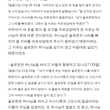
(
11
30~31
-
열왕기상
장
절
아히야는 입고 있던 새 옷을 찢어 열두 조각으
.
. “
로 나누었습니다
아히야가 여로보암에게 말했습니다
열 조각은 당신이
.
. ‘
가지시오
이스라엘 하나님 여호와께서 말씀하셨소
내가 솔로몬에게서
.
’ ”)
그 나라를 빼앗겠다
그래서 열 지파는 여로보암에게 주겠다
아히야가 새 옷을 찢어 열 조각을 여로보암에게 준 이유는 하
.
나님의 뜻에 따른 것이었어요
하나님은 솔로몬의 나라를 빼
.
앗아 열 지파를 여로보암에게 주시기 원하셨기 때문이에요
그 이유는 솔로몬이 하나님을 섬기지 않고 마음대로 살았기
.
때문이었죠
-
? (33
)
솔로몬은 하나님을 버리고 어떻게 행동하고 있나요
절
(
11
33
- “
열왕기상
장
절
내가 이렇게 하는 까닭은 솔로몬이 나를 버렸기
.
때문이다
솔로몬은 시돈 사람의 신 아스다롯과 모압 사람의 신 그모스와
.
,
암몬 사람의 신 밀곰을 섬기고 있다
솔로몬은 내 말을 듣지 않았고
내가
.
.
보기에 옳은 일도 하지 않았다
내 율법과 계명을 지키지도 않았다
그는
.”)
그의 아버지 다윗을 본받아 살지 않고 있다
솔로몬은 하나님을 버리고 아스다롯과 그모스와 밀곰이라는
.
,
이름의 우상을 섬겼어요
또 하나님의 말씀도 안 듣고
하나님