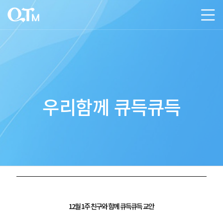
우리함께 큐득큐득
12월 1주 친구와 함께 큐득큐득 교안