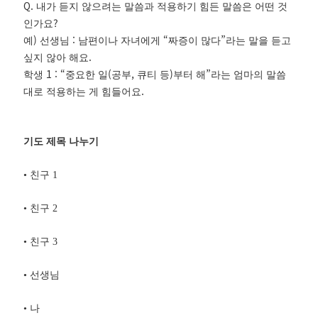
Q.
내가 듣지 않으려는 말씀과 적용하기 힘든 말씀은 어떤 것
?
인가요
)
:
“
”
예
선생님
남편이나 자녀에게
짜증이 많다
라는 말을 듣고
.
싶지 않아 해요
1 : “
(
,
)
”
학생
중요한 일
공부
큐티 등
부터 해
라는 엄마의 말씀
.
대로 적용하는 게 힘들어요
기도 제목 나누기
•
친구
1
•
친구
2
•
친구
3
•
선생님
•
나