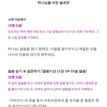
하나님을 버린 솔로몬
시작 기도하기
[
진행 도움
]
인도자는 위에 적힌 대로 또는 그날 성령님이 이끄시는 대로 기도해요
.
그
런 다음 공과를 시작해요
.
,
.
하나님
말씀을 듣기 원해요
마음을 열어주시고 깨달은 것을
.
나누며 마음에 새기게 해주세요
&
[
11
29~33
]
말씀 읽기
질문하기
열왕기상
장
절 말씀
[
진행 도움
]
다 같이 말씀을 읽고
,
아래의 질문에 대한 답을 찾아요
.
각자가 생각한 답
을 돌아가며 나눈 뒤
,
아래의 답과 비교하며 말씀을 바르게 이해해요
.
-
아히야가 새 옷을 찢어 여로보암에게 열 조각을 준 행동의 뜻
? (30~31
)
은 무엇인가요
절