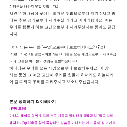
.)
여러분을 해하지 못할 것입니다
시인은 하나님이 낮에는 뜨거운 햇볕으로부터 지켜주시고 밤
.
에는 추운 공기로부터 지켜주실 거라고 이야기했어요
이는
우리를 힘들게 하는 고난으로부터 지켜주신다는 뜻과도 같답
.
니다
-
‘
’
? (7
)
하나님은 우리를
무엇
으로부터 보호하시나요
절
(
121
7
시편
편
절 말씀
–
여호와는 여러분을 모든 재앙으로부터 지켜주십
.
.)
니다
그분은 여러분의 생명을 보호하십니다
.
하나님은 우리를 모든 재앙으로부터 보호해주세요
이 땅에
사는 동안 그 어떤 고난이 우리를 힘들게 하더라도 하늘나라
.
에 갈 때까지 우리를 지켜주시고 보호해주신답니다
&
본문 정리하기
이해하기
[
진행 도움
]
아래의 해설을 함께 읽으며 본문 내용을 정리해요
. 8
월
23
일
‘
말씀 보며
생각하기
’(p.146)
를 함께 묵상하면 말씀을 이해하는 데 도움이 될 거예요
.