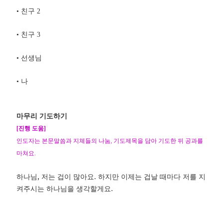
•
친구
2
•
친구
3
•
선생님
•
나
마무리 기도하기
[
진행 도움
]
인도자는 본문말씀과 지체들의 나눔
,
기도제목을 담아 기도한 뒤 공과를
마쳐요
.
,
.
하나님
저는 겁이 많아요
하지만 이제는 겁날 때마다 저를 지
.
켜주시는 하나님을 생각할게요