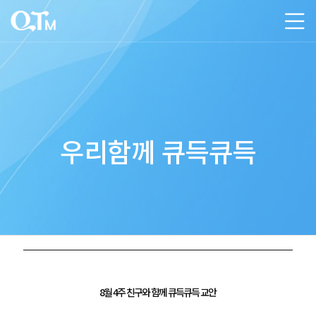
우리함께 큐득큐득
8월 4주 친구와 함께 큐득큐득 교안