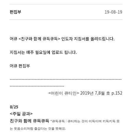
편집부
19-08-19
어큐 <친구와 함께 큐득큐득> 인도자 지침서를 올려드립니다.
지침서는 매주 월요일에 업로드 됩니다.
어큐 편집부
----------------------------------------------------------------------------
-------------------------------------
<
> 2019
7,8
p.152
어린이 큐티인
년
월 호
8/25
<
>
주일 공과
친구와 함께 큐득큐득
*
:
큐득큐득
큐티하는 것이 이득이며 키득키득 웃
.
는 웃음소리처럼 즐겁다는 것을 뜻해요