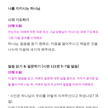
나를 지키시는 하나님
시작 기도하기
[
진행 도움
]
인도자는 아래에 적힌 대로 또는 그날 성령님이 이끄시는 대로 기도해요
.
그런 다음 공과를 시작해요
.
,
.
하나님
말씀을 듣기 원해요
마음을 열어주시고 깨달은 것을
.
나누며 마음에 새기게 해주세요
&
[
121
5~7
]
말씀 읽기
질문하기
시편
편
절 말씀
[
진행 도움
]
다 같이 말씀을 읽고
,
아래의 질문에 대한 답을 찾아요
.
각자가 생각한 답
을 돌아가며 나눈 뒤
,
아래의 답과 비교하며 말씀을 바르게 이해해요
.
-
? (6
시인은 하나님이 우리를 어떻게 지켜주신다고 하셨나요
)
절
(
121
6
,
시편
편
절 말씀
–
낮에 태양이 여러분을 해하지 못하며
밤에 달이