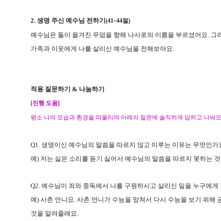
2.
생명 주신 예수님 전하기
(41~44
절
)
예수님은 돌이 옮겨진 무덤을 향해 나사로의 이름을 부르셨어요
.
그
가족과 이웃에게 나를 살리신 예수님을 전해보아요
.
적용 질문하기
&
나눔하기
[
진행 도움
]
평소 나의 모습과 환경을 떠올리며 아래의 질문에 솔직하게 답하고 나눠
Q1.
생명이신 예수님의 말씀을 따르지 않고 미루는 이유는 무엇인가
예
)
저는 싫은 소리를 듣기 싫어서 예수님의 말씀을 따르지 못하는 것
Q2.
예수님이 죄와 중독에서 나를 구원하시고 살리신 일을 누구에게 
예
)
사촌 언니요
.
사촌 언니가 수능을 망쳐서 다시 수능을 보기 위해
것을 알려줄래요
.