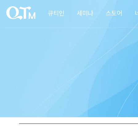
큐티인
세미나
스토어