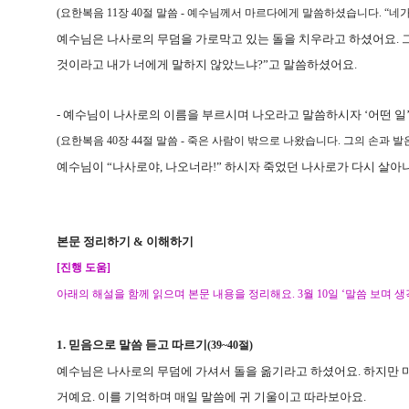
(
요한복음
11
장
40
절 말씀
-
예수님께서 마르다에게 말씀하셨습니다
. “
네가
예수님은 나사로의 무덤을 가로막고 있는 돌을 치우라고 하셨어요
.
것이라고 내가 너에게 말하지 않았느냐
?”
고 말씀하셨어요
.
-
예수님이 나사로의 이름을 부르시며 나오라고 말씀하시자
‘
어떤 일
(
요한복음
40
장
44
절 말씀
-
죽은 사람이 밖으로 나왔습니다
.
그의 손과 발
예수님이
“
나사로야
,
나오너라
!”
하시자 죽었던 나사로가 다시 살아
본문 정리하기
&
이해하기
[
진행 도움
]
아래의 해설을 함께 읽으며 본문 내용을 정리해요
. 3
월
10
일
‘
말씀 보며 
1.
믿음으로 말씀 듣고 따르기
(39~40
절
)
예수님은 나사로의 무덤에 가셔서 돌을 옮기라고 하셨어요
.
하지만 
거예요
.
이를 기억하며 매일 말씀에 귀 기울이고 따라보아요
.