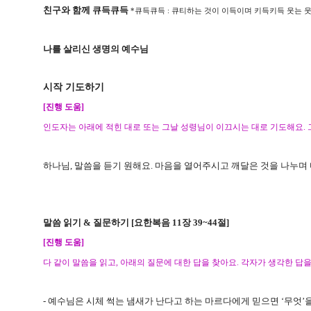
친구와 함께 큐득큐득
*
큐득큐득
:
큐티하는 것이 이득이며 키득키득 웃는 
나를 살리신 생명의 예수님
시작 기도하기
[
진행 도움
]
인도자는 아래에 적힌 대로 또는 그날 성령님이 이끄시는 대로 기도해요
.
하나님
,
말씀을 듣기 원해요
.
마음을 열어주시고 깨달은 것을 나누며
말씀 읽기
&
질문하기
[
요한복음
11
장
39~44
절
]
[
진행 도움
]
다 같이 말씀을 읽고
,
아래의 질문에 대한 답을 찾아요
.
각자가 생각한 답을
-
예수님은 시체 썩는 냄새가 난다고 하는 마르다에게 믿으면
‘
무엇
’