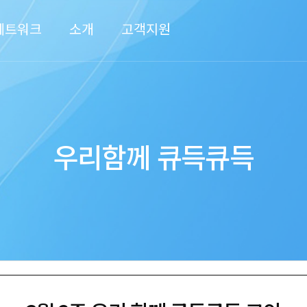
네트워크
소개
고객지원
우리함께 큐득큐득