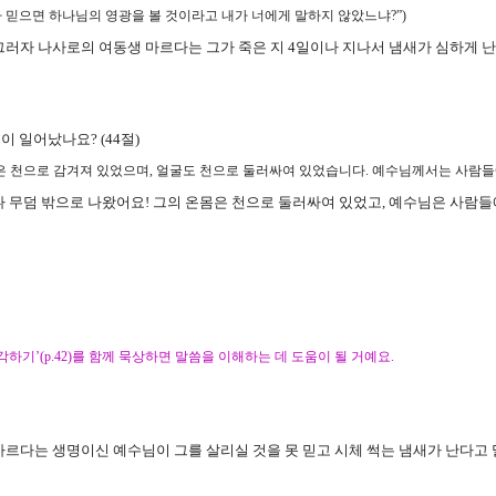
 믿으면 하나님의 영광을 볼 것이라고 내가 너에게 말하지 않았느냐
?”
)
그러자 나사로의 여동생 마르다는 그가 죽은 지
4
일이나 지나서 냄새가 심하게 
’
이 일어났나요
? (44
절
)
은 천으로 감겨져 있었으며
,
얼굴도 천으로 둘러싸여 있었습니다
.
예수님께서는 사람
나 무덤 밖으로 나왔어요
!
그의 온몸은 천으로 둘러싸여 있었고
,
예수님은 사람들
생각하기
’(p.42)
를 함께 묵상하면 말씀을 이해하는 데 도움이 될 거예요
.
마르다는 생명이신 예수님이 그를 살리실 것을 못 믿고 시체 썩는 냄새가 난다고