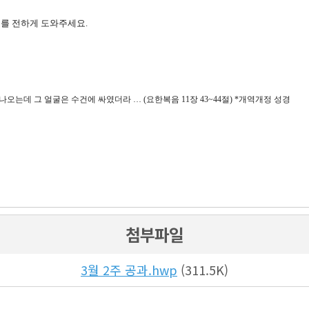
혜를 전하게 도와주세요
.
 나오는데 그 얼굴은 수건에 싸였더라
…
(
요한복음
11
장
43~44
절
) *
개역개정 성경
첨부파일
3월 2주 공과.hwp
(311.5K)