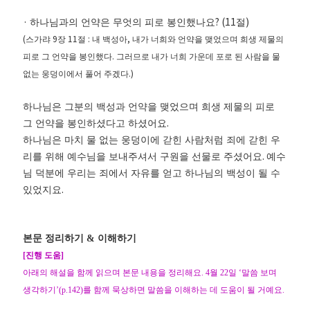
·
? (11
)
하나님과의 언약은 무엇의 피로 봉인했나요
절
(
9
11
:
,
스가랴
장
절
내 백성아
내가 너희와 언약을 맺었으며 희생 제물의
.
피로 그 언약을 봉인했다
그러므로 내가 너희 가운데 포로 된 사람을 물
.
)
없는 웅덩이에서 풀어 주겠다
하나님은 그분의 백성과 언약을 맺었으며 희생 제물의 피로
.
그 언약을 봉인하셨다고 하셨어요
하나님은 마치 물 없는 웅덩이에 갇힌 사람처럼 죄에 갇힌 우
.
리를 위해 예수님을 보내주셔서 구원을 선물로 주셨어요
예수
님 덕분에 우리는 죄에서 자유를 얻고 하나님의 백성이 될 수
.
있었지요
본문 정리하기
&
이해하기
[
진행 도움
]
아래의 해설을 함께 읽으며 본문 내용을 정리해요
. 4
월
22
일
‘
말씀 보며
생각하기
’(p.142)
를 함께 묵상하면 말씀을 이해하는 데 도움이 될 거예요
.