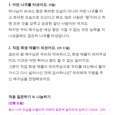
1.
어린 나귀를 타셨어요
.
(9
절
)
하나님이 보내신 왕은 화려한 모습이 아니라 어린 나귀를 타
.
‘
’
고 초라한 모습으로 오신다고 해요
많은 사람은
왕
이라고 하
.
면 모든 것을 갖추고 성공한 잘난 사람이라 여겨요
하지만 우리 예수님은 세상 왕은 가질 수 없는 모든 능력을 지
.
니셨음에도 겸손히 나귀를 타셨답니다
2.
직접 희생 제물이 되셨어요
.
(10~11
절
)
,
겸손의 왕 예수님은 우리와 약속하시고
희생 제물이 되어주셨
.
.
어요
이것은 어떤 뛰어난 왕도 할 수 없는 일이지요
그분이 직접 희생 제물이 되어주심으로 우리를 대신해서 돌아
?
가시고 다시 살아나신 것에 감사하나요
우리에게 구원을 주
.
신 예수님을 찬양해보아요
적용 질문하기
&
나눔하기
[
진행 도움
]
평소 나의 모습을 떠올리며 아래의 질문에 솔직하게 답하고 나눠요
.
그리