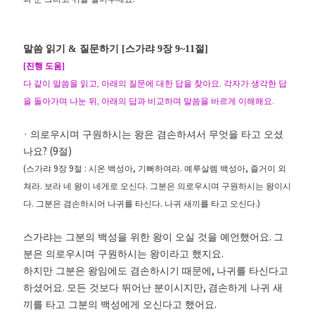
말씀 읽기
&
질문하기
[
스가랴
9
장
9~11
절
]
[
진행 도움
]
다 같이 말씀을 읽고
,
아래의 질문에 대한 답을 찾아요
.
각자가 생각한 답
을 돌아가며 나눈 뒤
,
아래의 답과 비교하며 말씀을 바르게 이해해요
.
·
의로우시며 구원하시는 왕은 겸손하셔서 무엇을 타고 오셨
? (9
)
나요
절
(
9
9
:
,
.
,
스가랴
장
절
시온 백성아
기뻐하여라
예루살렘 백성아
즐거이 외
.
.
쳐라
보라 네 왕이 네게로 오신다
그분은 의로우시며 구원하시는 왕이시
.
.
.
)
다
그분은 겸손하시어 나귀를 타신다
나귀 새끼를 타고 오신다
.
스가랴는 그분의 백성을 위한 왕이 오실 것을 예언했어요
그
.
분은 의로우시며 구원하시는 왕이라고 했지요
,
하지만 그분은 왕임에도 겸손하시기 때문에
나귀를 타신다고
.
,
하셨어요
모든 것보다 뛰어난 분이시지만
겸손하게 나귀 새
.
끼를 타고 그분의 백성에게 오신다고 했어요