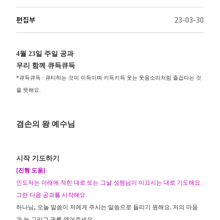
편집부
23-03-30
4
월
23
일 주일 공과
우리 함께 큐득큐득
*
큐득큐득
:
큐티하는 것이 이득이며 키득키득 웃는 웃음소리처럼 즐겁다는 것
을 뜻해요
.
겸손의 왕 예수님
시작 기도하기
[
진행 도움
]
인도자는 아래에 적힌 대로 또는 그날 성령님이 이끄시는 대로 기도해요
.
그런 다음 공과를 시작해요
.
,
.
하나님
오늘 말씀이 저에게 주시는 말씀으로 들리기 원해요
저의 마음
.
과 눈 그리고 귀를 열어주세요