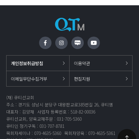
개인정보취급방침
이용약관
이메일무단수집거부
편집지원
(재) 큐티선교회
주소 : 경기도 성남시 분당구 대왕판교로385번길 26, 큐티엠
대표자 : 김양재
사업자 등록번호 : 518-82-00036
큐티선교회, 양육교재주문 : 031-705-5360
큐티인 정기구독 : 031-707-8781
목회자세미나 : 070-4635-5360
목회자양육 : 070-4635-5361