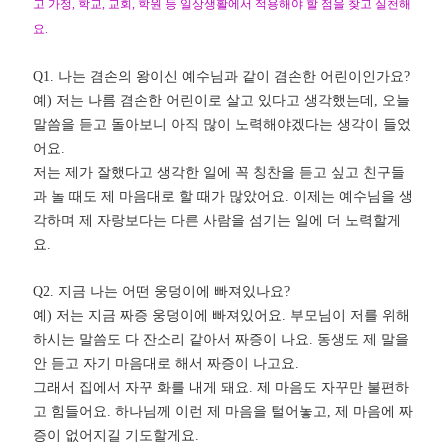
고 가정
,
학교
,
교회
,
학원 등 일상생활에서 적용해야 할 점을 찾고 실천해
요
.
Q1.
나는 겸손의 왕이신 예수님과 같이 겸손한 어린이인가요
?
예
)
저는 나름 겸손한 어린이로 살고 있다고 생각했는데
,
오늘
말씀을 듣고 돌아보니 아직 많이 노력해야겠다는 생각이 들었
어요
.
저는 제가 잘했다고 생각한 일에 꼭 칭찬을 듣고 싶고 친구들
과 놀 때도 제 마음대로 할 때가 많았어요
.
이제는 예수님을 생
각하며 제 자랑보다는 다른 사람을 섬기는 일에 더 노력할게
요
.
Q2.
지금 나는 어떤 웅덩이에 빠져있나요
?
예
)
저는 지금 짜증 웅덩이에 빠져있어요
.
부모님이 저를 위해
하시는 말씀도 다 잔소리 같아서 짜증이 나요
.
동생도 제 말을
안 듣고 자기 마음대로 해서 짜증이 나고요
.
그래서 집에서 자꾸 화를 내게 돼요
.
제 마음도 자꾸만 불편하
고 힘들어요
.
하나님께 이런 제 마음을 털어놓고
,
제 마음에 짜
증이 없어지길 기도할게요
.