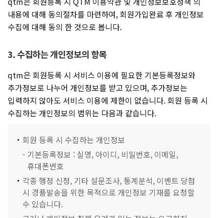
qtm은 회원등록 시 QTM 이용약관 및 개인정보보호정책 의
내용에 대해 동의절차를 마련하여, 회원가입완료 후 개인정보
수집에 대해 동의 한 것으로 봅니다.
3. 수집하는 개인정보의 항목
qtm은 회원등록 시 서비스 이용에 필요한 기본등록정보와
추가정보로 나누어 개인정보를 받고 있으며, 추가정보는
입력하지 않아도 서비스 이용에 제한이 없습니다. 회원 등록 시
수집하는 개인정보의 범위는 다음과 같습니다.
회원 등록 시 수집하는 개인정보
기본등록정보 : 실명, 아이디, 비밀번호, 이메일,
휴대폰번호
각종 행정 신청, 기타 설문조사, 통계분석, 이벤트 당첨
시 경품발송을 위한 목적으로 개인정보 기재를 요청할
수 있습니다.