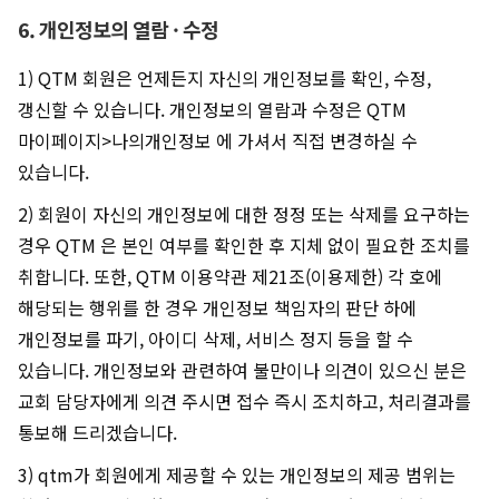
6. 개인정보의 열람 · 수정
1) QTM 회원은 언제든지 자신의 개인정보를 확인, 수정,
갱신할 수 있습니다. 개인정보의 열람과 수정은 QTM
마이페이지>나의개인정보 에 가셔서 직접 변경하실 수
있습니다.
2) 회원이 자신의 개인정보에 대한 정정 또는 삭제를 요구하는
경우 QTM 은 본인 여부를 확인한 후 지체 없이 필요한 조치를
취합니다. 또한, QTM 이용약관 제21조(이용제한) 각 호에
해당되는 행위를 한 경우 개인정보 책임자의 판단 하에
개인정보를 파기, 아이디 삭제, 서비스 정지 등을 할 수
있습니다. 개인정보와 관련하여 불만이나 의견이 있으신 분은
교회 담당자에게 의견 주시면 접수 즉시 조치하고, 처리결과를
통보해 드리겠습니다.
3) qtm가 회원에게 제공할 수 있는 개인정보의 제공 범위는