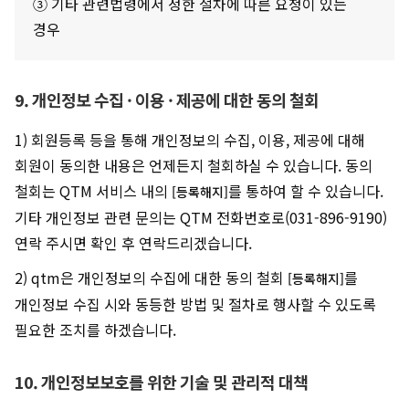
③ 기타 관련법령에서 정한 절차에 따른 요청이 있는
경우
9. 개인정보 수집 · 이용 · 제공에 대한 동의 철회
1) 회원등록 등을 통해 개인정보의 수집, 이용, 제공에 대해
회원이 동의한 내용은 언제든지 철회하실 수 있습니다. 동의
철회는 QTM 서비스 내의
를 통하여 할 수 있습니다.
[등록해지]
기타 개인정보 관련 문의는 QTM 전화번호로(031-896-9190)
연락 주시면 확인 후 연락드리겠습니다.
2) qtm은 개인정보의 수집에 대한 동의 철회
를
[등록해지]
개인정보 수집 시와 동등한 방법 및 절차로 행사할 수 있도록
필요한 조치를 하겠습니다.
10. 개인정보보호를 위한 기술 및 관리적 대책