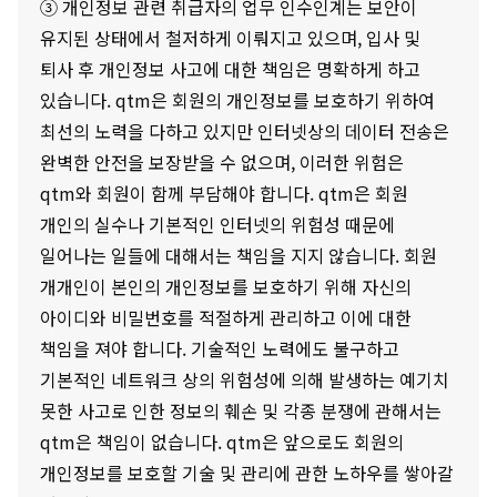
③ 개인정보 관련 취급자의 업무 인수인계는 보안이
유지된 상태에서 철저하게 이뤄지고 있으며, 입사 및
퇴사 후 개인정보 사고에 대한 책임은 명확하게 하고
있습니다. qtm은 회원의 개인정보를 보호하기 위하여
최선의 노력을 다하고 있지만 인터넷상의 데이터 전송은
완벽한 안전을 보장받을 수 없으며, 이러한 위험은
qtm와 회원이 함께 부담해야 합니다. qtm은 회원
개인의 실수나 기본적인 인터넷의 위험성 때문에
일어나는 일들에 대해서는 책임을 지지 않습니다. 회원
개개인이 본인의 개인정보를 보호하기 위해 자신의
아이디와 비밀번호를 적절하게 관리하고 이에 대한
책임을 져야 합니다. 기술적인 노력에도 불구하고
기본적인 네트워크 상의 위험성에 의해 발생하는 예기치
못한 사고로 인한 정보의 훼손 및 각종 분쟁에 관해서는
qtm은 책임이 없습니다. qtm은 앞으로도 회원의
개인정보를 보호할 기술 및 관리에 관한 노하우를 쌓아갈