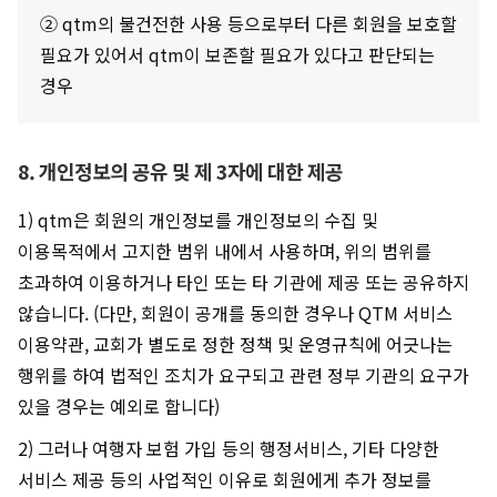
② qtm의 불건전한 사용 등으로부터 다른 회원을 보호할
필요가 있어서 qtm이 보존할 필요가 있다고 판단되는
경우
8. 개인정보의 공유 및 제 3자에 대한 제공
1) qtm은 회원의 개인정보를 개인정보의 수집 및
이용목적에서 고지한 범위 내에서 사용하며, 위의 범위를
초과하여 이용하거나 타인 또는 타 기관에 제공 또는 공유하지
않습니다. (다만, 회원이 공개를 동의한 경우나 QTM 서비스
이용약관, 교회가 별도로 정한 정책 및 운영규칙에 어긋나는
행위를 하여 법적인 조치가 요구되고 관련 정부 기관의 요구가
있을 경우는 예외로 합니다)
2) 그러나 여행자 보험 가입 등의 행정서비스, 기타 다양한
서비스 제공 등의 사업적인 이유로 회원에게 추가 정보를