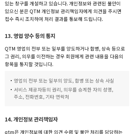
있는 창구를 개설하고 있습니다. 개인정보와 관련된 불만이
있으신 분은 QTM 개인정보 관리책임자에게 의견을 주시면
접수 즉시 조치하여 처리 결과를 통보해 드립니다.
13. 영업 양수 등의 통지
QTM 영업의 전부 또는 일부를 양도하거나 합병, 상속 등으로
그 권리, 의무를 이전하는 경우 회원에게 관련 내용을 다음의
항목을 통지할 것입니다.
영업의 전부 또는 일부의 양도, 합병 또는 상속 사실
서비스 제공자등의 권리, 의무를 승계한 자의 성명,
주소, 전화번호, 기타 연락처
14. 개인정보 관리책임자
qtm은 개인정보에 대한 의견 수렴 및 불만 처리를 담당하는