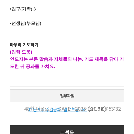
•
친구
(
가족
) 3
•
선생님
(
부모님
)
마무리 기도하기
[
진행 도움
]
인도자는 본문 말씀과 지체들의 나눔
,
기도 제목을 담아 기
도한 뒤 공과를 마쳐요
.
첨부파일
48회 다운로드 | DATE : 2025-10-15 15:53:32
(81.7K)
11월 5주 주일공과_업로드용.pdf
목록