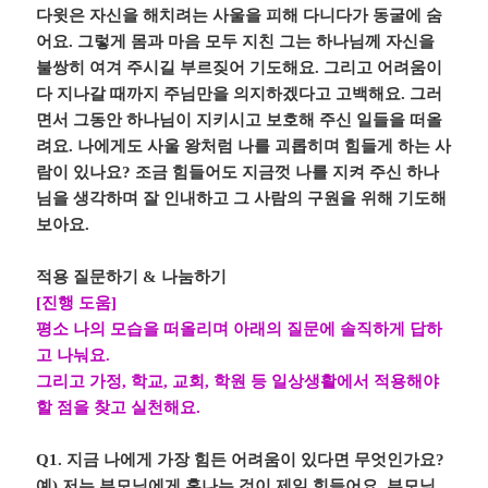
다윗은 자신을 해치려는 사울을 피해 다니다가 동굴에 숨
어요
.
그렇게 몸과 마음 모두 지친 그는 하나님께 자신을
불쌍히 여겨 주시길 부르짖어 기도해요
.
그리고 어려움이
다 지나갈 때까지 주님만을 의지하겠다고 고백해요
.
그러
면서 그동안 하나님이 지키시고 보호해 주신 일들을 떠올
려요
.
나에게도 사울 왕처럼 나를 괴롭히며 힘들게 하는 사
람이 있나요
?
조금 힘들어도 지금껏 나를 지켜 주신 하나
님을 생각하며 잘 인내하고 그 사람의 구원을 위해 기도해
보아요
.
적용 질문하기
&
나눔하기
[
진행 도움
]
평소 나의 모습을 떠올리며 아래의 질문에 솔직하게 답하
고 나눠요
.
그리고 가정
,
학교
,
교회
,
학원 등 일상생활에서 적용해야
할 점을 찾고 실천해요
.
Q1.
지금 나에게 가장 힘든 어려움이 있다면 무엇인가요
?
예
)
저는 부모님에게 혼나는 것이 제일 힘들어요
.
부모님