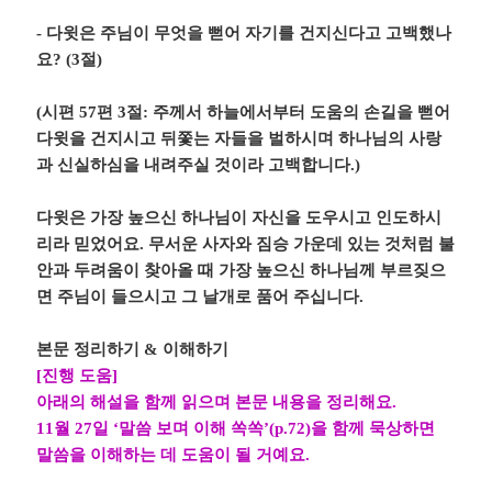
-
다윗은 주님이 무엇을 뻗어 자기를 건지신다고 고백했나
요
? (3
절
)
(
시편
57
편
3
절
:
주께서 하늘에서부터 도움의 손길을 뻗어
다윗을 건지시고 뒤쫓는 자들을 벌하시며 하나님의 사랑
과 신실하심을 내려주실 것이라 고백합니다
.)
다윗은 가장 높으신 하나님이 자신을 도우시고 인도하시
리라 믿었어요
.
무서운 사자와 짐승 가운데 있는 것처럼 불
안과 두려움이 찾아올 때 가장 높으신 하나님께 부르짖으
면 주님이 들으시고 그 날개로 품어 주십니다
.
본문 정리하기
&
이해하기
[
진행 도움
]
아래의 해설을 함께 읽으며 본문 내용을 정리해요
.
11
월
27
일
‘
말씀 보며 이해 쏙쏙
’(p.72)
을 함께 묵상하면
말씀을 이해하는 데 도움이 될 거예요
.