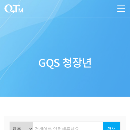
GQS 청장년
검색