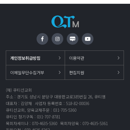
개인정보취급방침
이용약관
이메일무단수집거부
편집지원
(재) 큐티선교회
주소 : 경기도 성남시 분당구 대왕판교로385번길 26, 큐티엠
대표자 : 김양재
사업자 등록번호 : 518-82-00036
큐티선교회, 양육교재주문 : 031-705-5360
큐티인 정기구독 : 031-707-8781
목회자세미나 : 070-4635-5360
목회자양육 : 070-4635-5361
집회요청 : 070-4635-5362